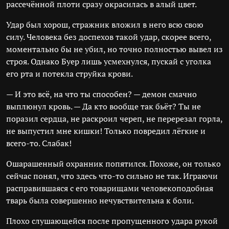
рассечённой плоти сразу окрасилась в алый цвет.
Удар был хорош, стражник вложил в него всю свою
силу. Человека без доспехов такой удар, скорее всего,
моментально бы не убил, но точно полностью вывел из
строя. Однако Буер лишь усмехнулся, пускай с уголка
его рта и потекла струйка крови.
— И это всё, на что ты способен? — демон смачно
выплюнул кровь. — Да кто вообще так бьёт? Ты не
поразил сердца, не раскроил череп, не перерезал горла,
не выпустил мне кишки! Только повредил лёгкие и
всего-то. Слабак!
Ошарашенный охранник попятился. Похоже, он только
сейчас понял, что здесь что-то сильно не так. Играючи
расправившаяся с его товарищами человекоподобная
тварь была совершенно нечувствительна к боли.
Плохо слушающейся после пропущенного удара рукой