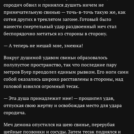
сородич обвил и принялся душить ничем не
примечательную свинью — точь-в-точь такую же, как
сотня других в треклятом загоне. Готовый было
нанести смертельный удар раздвоенный меч стал
беспорядочно метаться из стороны в сторону.
— А теперь не мешай мне, змеюка!
Вокруг душимой удавом свиньи образовалось
полупустое пространство, так что последние пару
метров Буер преодолел единым рывком. Его ноги сами
собой оказались широко расставлены в стороны, над
головой взвился огромный тесак.
— Эта душа принадлежит мне! — прошипел удав,
отпуская свою жертву и освобождая место для удара
сородича.
Меч демона опустился на шею свинье, перерубая
шейные позвонки и сосуды. Затем тесак поднялся и