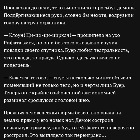
Прошаркав до цели, тело выполнило «просьбу» демона.
Поддёргивающиеся руки, словно бы нехотя, водрузили
голову на труп охранника.
— Клоун! Ци-ци-ци-циркач! — прошипела на ухо
Рифата змея, но он и без того уже давно изучил
повадки своего спутника. Буер любил театральность,
что правда, то правда. Однако здесь уж ничего не
поделаешь.
— Кажется, готово, — спустя несколько минут объявил
поменявший не только тело, но и черты лица Буер.
Теперь он с крайне озабоченной физиономией
разминал сросшуюся с головой шею.
Прежняя человеческая форма безвольно упала на
землю прямо у его новых ног. Демон состроил
печальную гримасу, как будто сей факт его невероятно
расстроил. Это выглядело так переиграно…