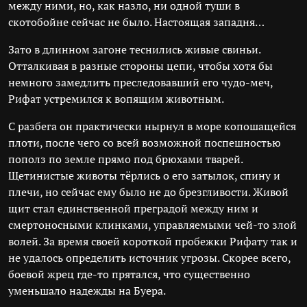
между ними, но, как назло, ни одной туши в
скотобойне сейчас не было. Настоящая западня…
Зато в длинном загоне теснились живые свиньи.
Отталкивая в разные стороны цепи, чтобы хотя бы
немного замедлить преследовавший его чудо-меч,
Рифат устремился к вопящим животным.
С разбега он практически нырнул в море копошащейся
плоти, после чего со всей возможной поспешностью
пополз по земле прямо под брюхами тварей.
Щетинистые животы тёрлись о его затылок, спину и
плечи, но сейчас ему было не до брезгливости. Живой
щит стал единственной преградой между ним и
смертоносными клинками, управляемыми чей-то злой
волей. За время своей короткой пробежки Рифату так и
не удалось определить источник угрозы. Скорее всего,
боевой жрец где-то прятался, что существенно
уменьшало надежды на Буера.