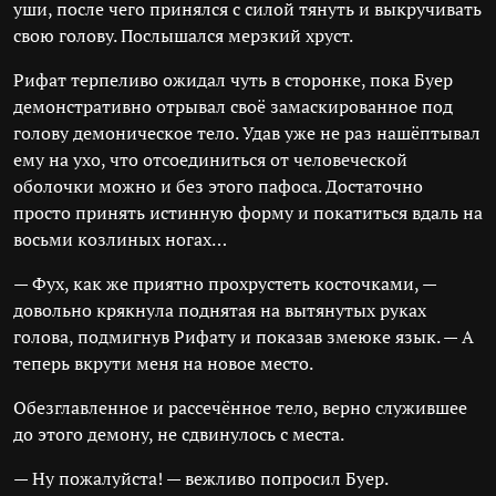
уши, после чего принялся с силой тянуть и выкручивать
свою голову. Послышался мерзкий хруст.
Рифат терпеливо ожидал чуть в сторонке, пока Буер
демонстративно отрывал своё замаскированное под
голову демоническое тело. Удав уже не раз нашёптывал
ему на ухо, что отсоединиться от человеческой
оболочки можно и без этого пафоса. Достаточно
просто принять истинную форму и покатиться вдаль на
восьми козлиных ногах…
— Фух, как же приятно прохрустеть косточками, —
довольно крякнула поднятая на вытянутых руках
голова, подмигнув Рифату и показав змеюке язык. — А
теперь вкрути меня на новое место.
Обезглавленное и рассечённое тело, верно служившее
до этого демону, не сдвинулось с места.
— Ну пожалуйста! — вежливо попросил Буер.