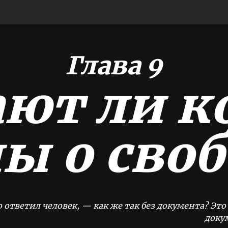
Глава 9
ют ли 
ы о своб
тветил человек, — как же так без документа? Это 
доку