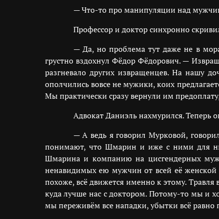
— Что-то про манипуляции над мужчи
Профессор и доктор синхронно скриви
— Да, но проблема тут даже не в мор
грустно вздохнул Фёдор Фёдорович. — Извращ
разгневало других извращенцев. На нашу д
ополчились вовсе не мужики, коих предлагаетс
Мы практически сразу вернули им предоплату, 
Адвокат Даниэль нахмурился. Теперь о
— А ведь я говорил Мурковой, говори
понимают, что Шмарин и иже с ними для них
Шмарина и компанию на цисгендерных мужик
ненавидимых ею мужчин от всей её женской 
похоже, всё движется именно к этому. Травля в
куда лучше нас с доктором. Потому-то мы и х
мы переживём все нападки, убытки всё равно 