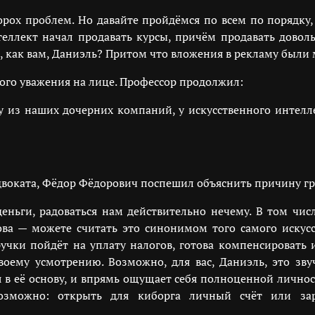
орох проблем. Но давайте пройдёмся по всем по порядку,
теллект начал продавать курсы, причём продавать довол
ж, как вам, Даниэль? Притом что вложения в рекламу был
ого уважения на лице. Профессор продолжил:
 из наших дочерних компаний, у искусственного интелле
двоката, Фёдор Фёдорович поспешил объяснить причину гр
еньги, радоваться нам действительно нечему. В том числ
ова — можете считать это синонимом того самого искусс
учки пойдёт на уплату налогов, готова компенсировать 
воему усмотрению. Возможно, для вас, Даниэль, это зв
я в её основу, и впрямь ощущает себя полноценной личност
возможно: открыть для киборга личный счёт или заре