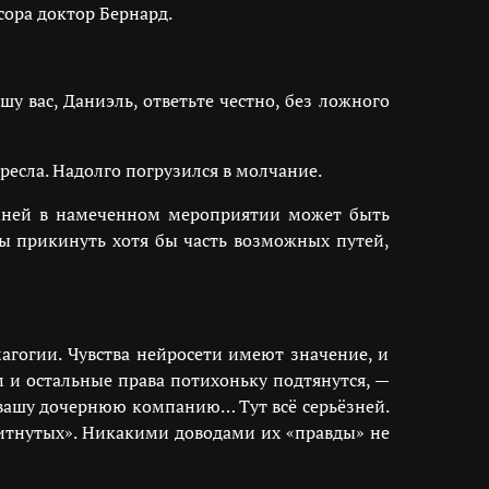
сора доктор Бернард.
у вас, Даниэль, ответьте честно, без ложного
есла. Надолго погрузился в молчание.
амней в намеченном мероприятии может быть
ы прикинуть хотя бы часть возможных путей,
агогии. Чувства нейросети имеют значение, и
м и остальные права потихоньку подтянутся, —
а вашу дочернюю компанию… Тут всё серьёзней.
витнутых». Никакими доводами их «правды» не