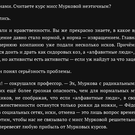
нами. Считаете курс мисс Мурковой неэтичным?
лись.
али и нравственности. Вы же прекрасно знаете, в какое 
ение давно стало нормой, а норма — извращением. Главн
очернюю компанию уже подали несколько исков. Причём
я доить и драть как сидоровых коз, а «алфавитные люди»,
но активисты есть активисты — если уж найдут за что заце
н понял серьёзность проблемы.
л! — сокрушался профессор. — Эх, Муркова с радикальны
 ещё более грозная опасность, чем для нормальных му
ов, не соображая, что если «алфавитные люди», в свою
женственности останутся только рожки да ножки, — Фёдо
 социальных сетях, иски, отмена — это лишь вопрос времен
отим, чтобы нас не связывало с мисс Мурковой решительн
перевесят любую прибыль от Мурковых курсов.