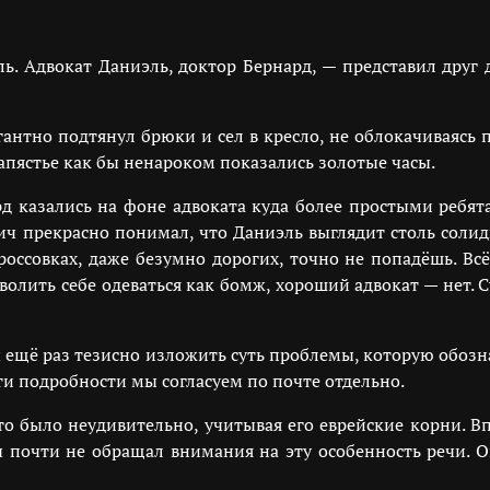
ль. Адвокат Даниэль, доктор Бернард, — представил друг
антно подтянул брюки и сел в кресло, не облокачиваясь 
запястье как бы ненароком показались золотые часы.
д казались на фоне адвоката куда более простыми ребят
ч прекрасно понимал, что Даниэль выглядит столь солидн
россовках, даже безумно дорогих, точно не попадёшь. В
лить себе одеваться как бомж, хороший адвокат — нет. Су
 ещё раз тезисно изложить суть проблемы, которую обозн
ти подробности мы согласуем по почте отдельно.
то было неудивительно, учитывая его еврейские корни. В
 почти не обращал внимания на эту особенность речи. О