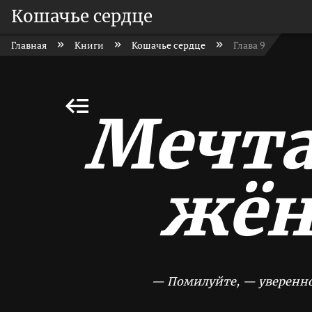
Кошачье сердце
Главная
Книги
Кошачье сердце
Глава 9
Мечта
жён
— Помилуйте, — уверенно о