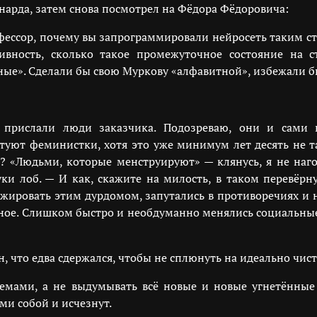
рнарда, затем снова посмотрел на Фёдора Фёдоровича:
рофессор, почему вы запрограммировали нейросеть таким с
ативность, сколько такое промежуточное состояние на
вные». Сделали бы свою Муркову «алфавитной», избежали б
прислали люди заказчика. Подозреваю, они и сами 
иктуют феминистки, хотя это уже минимум лет десять не
 «Людьми, которые менструируют» — клянусь, я не наго
и лоб. — И как, скажите на милость, в таком перевёрну
ижировать этим дурдомом, запутались в противоречиях и н
авное. Слишком быстро и необдуманно менялись социальные
, что едва сдержался, чтобы не сплюнуть на идеально чис
мами, а не выдумывать всё новые и новые угнетённые 
ми собой и исчезнут.