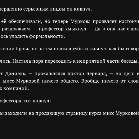
овершенно серьёзным лицом он кивнул.
ё обеспечивали, но теперь Муркова проявляет настойч
 раздражаем, — профессор хмыкнул. — Да и она нас с докт
алось уладить формальности.
ении бровь, но затем поджал губы и кивнул, как бы говоря
ись. Настала пора переходить к неприятной части беседы.
т Даниэль, — прокашлялся доктор Бернард, — но дело 
 мисс Мурковой ничего общего. Вообще ничего от слова
их компаний.
офессора, тот кивнул:
 Вы заходили на продающую страницу курса мисс Мурковой