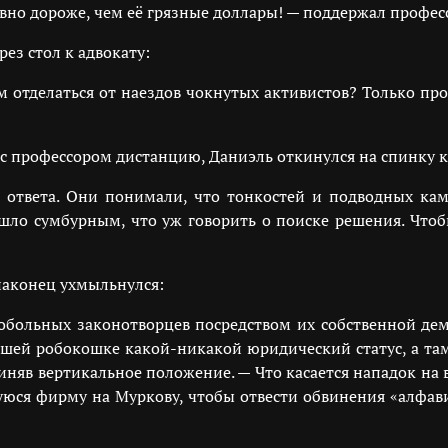
равно дороже, чем её грязные доллары! — поддержал профес
ез стол к адвокату:
м отделаться от наездов чокнутых активистов? Только прош
с профессором дистанцию, Даниэль откинулся на спинку кр
и ответа. Они понимали, что тонкостей и подводных к
ло сумбурным, что уж говорить о поиске решения. Чтоб
наконец ухмыльнулся:
больных законотворцев посредством их собственной дем
 вашей робокошке какой-никакой юридический статус, а та
риняв вертикальное положение. — Что касается нападок н
уюся фирму на Муркову, чтобы отвести обвинения «алфа