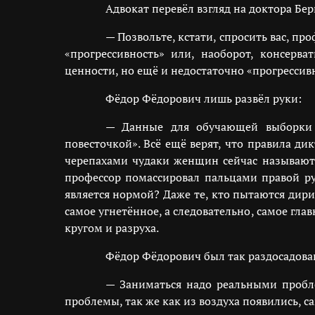
Адвокат перевёл взгляд на доктора Бе
— Позвольте, кстати, спросить вас, п
«прогрессивность» или, наоборот, консерв
ценности, но ещё и недостаточно «прогресси
Фёдор Фёдорович лишь развёл руки:
— Данные для обучающей выборки 
повесточкой». Всё ещё верят, что правила д
черепахами чудаки женщин сейчас называют?
профессор помассировал пальцами правой рук
является нормой? Даже те, кто пытаются дир
самое угнетённое, а следовательно, самое гл
кругом и разруха.
Фёдор Фёдорович был так раздосадован
— Заниматься надо реальными пробле
проблемы, так же как из воздуха появились, са