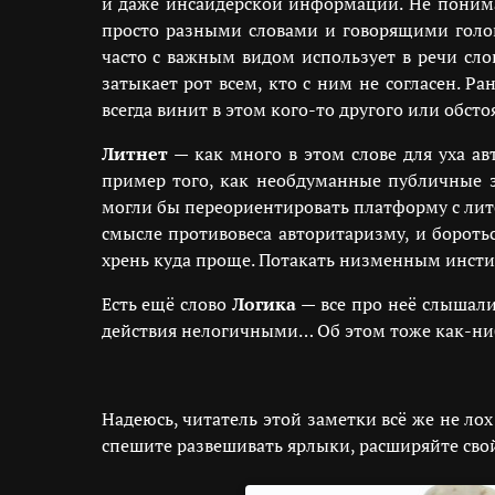
и даже инсайдерской информации. Не понимает
просто разными словами и говорящими голов
часто с важным видом использует в речи сло
затыкает рот всем, кто с ним не согласен. 
всегда винит в этом кого-то другого или обстоя
Литнет
— как много в этом слове для уха ав
пример того, как необдуманные публичные за
могли бы переориентировать платформу с лит
смысле противовеса авторитаризму, и бороть
хрень куда проще. Потакать низменным инстинк
Есть ещё слово
Логика
— все про неё слышали
действия нелогичными… Об этом тоже как-нибу
Надеюсь, читатель этой заметки всё же не л
спешите развешивать ярлыки, расширяйте свой