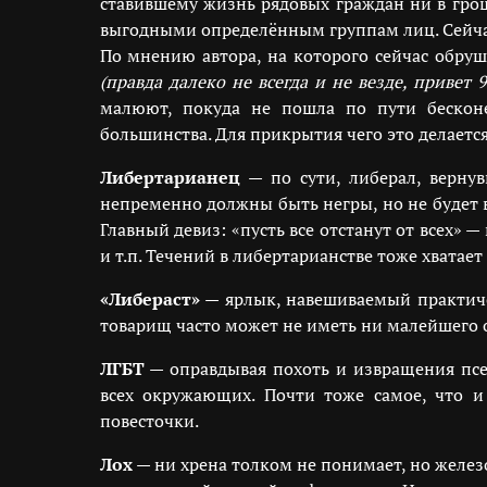
ставившему жизнь рядовых граждан ни в грош
выгодными определённым группам лиц. Сейчас 
По мнению автора, на которого сейчас обруш
(правда далеко не всегда и не везде, привет 
малюют, покуда не пошла по пути бескон
большинства. Для прикрытия чего это делаетс
Либертарианец
— по сути, либерал, вернув
непременно должны быть негры, но не будет в
Главный девиз: «пусть все отстанут от всех» 
и т.п. Течений в либертарианстве тоже хватает
«Либераст»
— ярлык, навешиваемый практиче
товарищ часто может не иметь ни малейшего 
ЛГБТ
— оправдывая похоть и извращения псе
всех окружающих. Почти тоже самое, что 
повесточки.
Лох
— ни хрена толком не понимает, но железо