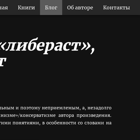
ная
Книги
Блог
Об авторе
Контакты
«либераст»,
т
льным и поэтому неприемлемым, а, незадолго
инизме»/консерватизме автора произведения.
этими понятиями, в особенности со словами на