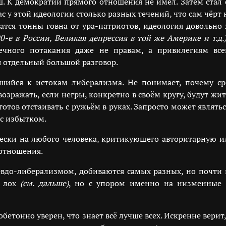
. К демократии прямого отношения не имел. Затем стал
у этой идеологии столько разных течений, что сам чёрт н
атся тонны говна от ура-патриотов, идеология довольно
90-е в России, Великая депрессия в той же Америке и т.д.
ечного потакания даже не правам, а привилегиям вс
я отдельный большой разговор.
шийся к истокам либерализма. Не понимает, почему ср
озражать, если негры, конкретно в своём кругу, будут жит
— готов отстаивать с ружьём в руках. Запросто может явл
 с избытком.
ски на любого человека, критикующего авторитарную ил
отношения.
вдо-либерализмом, добиваются самых разных, но почти в
и лох
(см. дальше)
, но с упором именно на низменные 
бетонно уверен, что знает всё лучше всех. Искренне вери