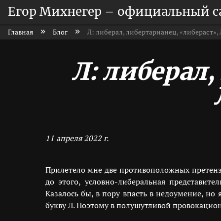
Егор Михнегер – официальный с
Главная
Блог
Л: либерал, либертарианец, «либераст», 
Л: либерал
11 апреля 2022 г.
Прилетело мне две противоположных претенз
до этого, условно-либеральная представите
Казалось бы, в пору впасть в недоумение, но
букву Л. Поэтому в полушутливой провокацио