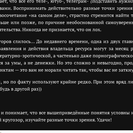
, что все его теле-, ютуб-, телеграм-
(подставить нужно
ами. Воспринимать действительно разные точки зрения 
восочетание «на самом деле», страстно стремится найт
Раньше или позже, по причине необоснованной самоуверенн
тельства. Никогда не признается, что он лох.
торов слилось… До недавнего времени, одна из двух гла
явления и действия владельца ресурса могут за месяц ра
ературно-эротической, а частенько даже порнографическо
ся за умы, а не денежки. Но это сложно и невыгодно, 
там — это вам не морали читать так, чтобы вас не заткнул
, но по факту используют крайне редко. При этом вряд л
дь в другой раз))
ох и понимает, что все вышеприведённые понятия условны 
 кругозор, изучайте разные точки зрения. Удачи!