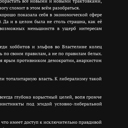
 обрастать всё новыми и новыми трактовками,
огу сломит в этом всём разобраться.
 хорошо показала себя в экономической сфере
)
. Да и в целом была не столь страшна, как её
евозможных меньшинств в ущерб интересам
еди хоббитов и эльфов во Властелине колец
ь по своим правилам, а не по правилам белых.
яться ярым противником демократии, анархистом
и тоталитарную власть. К либерализму такой
сегда глубоко корыстный целей, вопя громче
инстинкты под эгидой условно-либеральной
т, что имеет доступ к исключительно правдивой