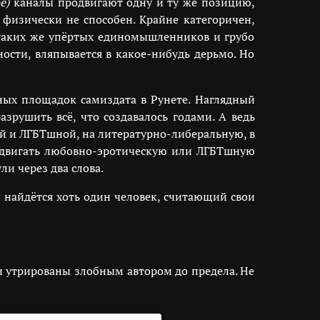
е)
каналы продвигают одну и ту же позицию,
физически не способен. Крайне категоричен,
и таких же упёртых единомышленников и грубо
ости, вляпывается в какое-нибудь дерьмо. Но
вных площадок самиздата в Рунете. Наглядный
зрушить всё, что создавалось годами. А ведь
й и ЛГБТшной, на литературно-либеральную, в
продвигать любовно-эротическую или ЛГБТшную
и через два слова.
и найдётся хоть один человек, считающий свои
и утрированы злобным автором до предела. Не